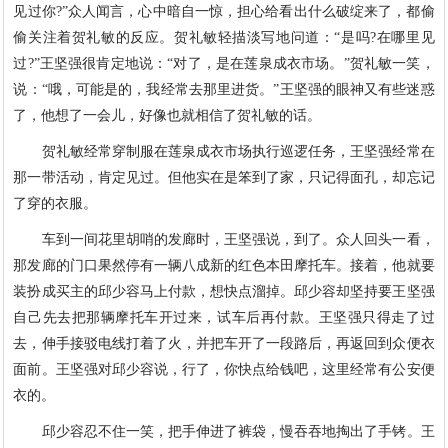
见过你?”众人闻言，心中暗自一惊，担心给看出什么破绽来了，都偷
偷关注着贺礼敏的反应。贺礼敏轻描淡写地问道：“是吗?在哪里见
过?”王坚强很肯定地说：“对了，是在莲泉成衣市场。”贺礼敏一笑，
说：“哦，可能是的，我经常去那里进货。”王坚强的眼神又有些迷惑
了，他想了一会儿，好像也就相信了贺礼敏的话。
贺礼敏经常穿制服在莲泉成衣市场执行巡逻任务，王坚强经常在
那一带活动，肯定见过。但他实在是笨到了家，只记得面孔，却忘记
了穿的衣服。
车到一间花里胡哨的发廊时，王坚强说，到了。众人回头一看，
那发廊的门口果然停有一辆八成新的红色本田摩托车。接着，他就要
装扮成买主的邱少容马上付款，想快点溜掉。邱少容却坚持要王坚强
自己先去把那辆摩托车开过来，试车后再付款。王坚强只得走了过
去，伸手接驳电线打着了火，并把车开了一段路后，再返回到众便衣
面前。王坚强对邱少容说，行了，你快点给钱吧，这里经常有公安便
衣的。
邱少容忍不住一笑，把手伸进了裤袋，慢吞吞地掏出了手铐。王