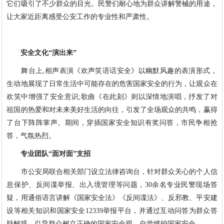
它们吸引了不少群众的目光。民警们耐心地为群众讲解警械的用途，
让大家近距离感受公安工作的专业性和严肃性。
安全文化“演出来”
舞台上,相声表演《欢声笑语话安全》以幽默风趣的表演形式，
生动地展现了日常生活中可能存在的危害国家安全的行为，让观众在
欢笑中增强了安全意识;歌曲《在此刻》则以深情地演唱，抒发了对
祖国的热爱和对未来美好生活的向往，引发了全场观众的共鸣，赢得
了台下阵阵掌声。期间，穿插国家安全知识有奖问答，市民争相抢
答，气氛热烈。
专业团队“面对面”支招
市公安局联合相关部门设立法律咨询台，针对群众关心的个人信
息保护、反间谍举报、出入境管理等问题，30余名专业民警现场答
疑，用通俗语言讲解《国家安全法》《反间谍法》、反邪教、平安建
设等相关知识和国家安全12339举报平台，并通过互动问答为群众答
疑解惑，引导群众树立正确的国家安全观，自觉维护国家安全。