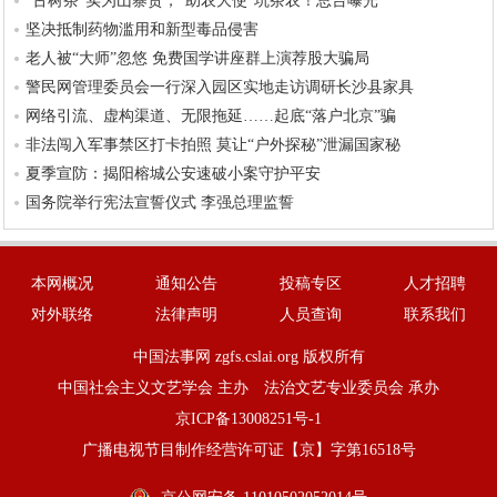
“古树茶”实为山寨货，“助农大使”坑茶农！总台曝光
坚决抵制药物滥用和新型毒品侵害
老人被“大师”忽悠 免费国学讲座群上演荐股大骗局
警民网管理委员会一行深入园区实地走访调研长沙县家具
网络引流、虚构渠道、无限拖延……起底“落户北京”骗
非法闯入军事禁区打卡拍照 莫让“户外探秘”泄漏国家秘
夏季宣防：揭阳榕城公安速破小案守护平安
国务院举行宪法宣誓仪式 李强总理监誓
本网概况
通知公告
投稿专区
人才招聘
对外联络
法律声明
人员查询
联系我们
中国法事网
zgfs.cslai.org
版权所有
中国社会主义文艺学会 主办
法治文艺专业委员会 承办
京ICP备13008251号-1
广播电视节目制作经营许可证【京】字第16518号